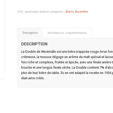
UGS :
westmalle-dubbel
Catégories :
Bières
,
Bouteilles
Description
Informations complémentaires
DESCRIPTION
La Double de Westmalle est une bière trappiste rouge-brun fon
crémeuse, la mousse dégage un arôme de malt spécial et laisse un
fois riche et complexe, fruitée et épicée, avec une finale amère 
bouche et une longue finale sèche. La Double contient 7% d’alc
plus de leur bière de table. Ils en ont adapté la recette en 1926
était ainsi créée.