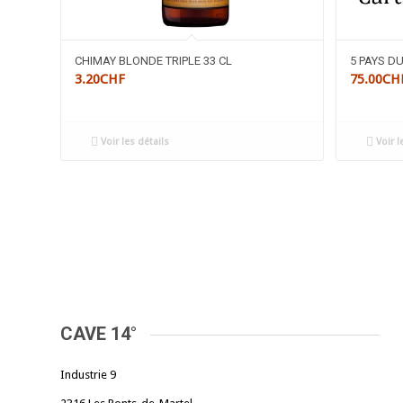
CHIMAY BLONDE TRIPLE 33 CL
5 PAYS D
3.20
CHF
75.00
CH
Voir les détails
Voir l
CAVE 14°
Industrie 9